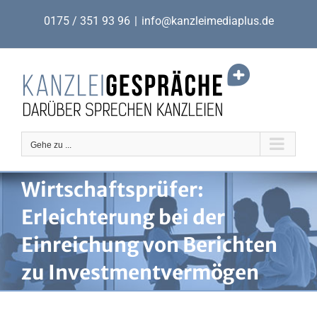
Zum
0175 / 351 93 96
|
info@kanzleimediaplus.de
Inhalt
springen
Gehe zu ...
Wirtschaftsprüfer:
Erleichterung bei der
Einreichung von Berichten
zu Investmentvermögen